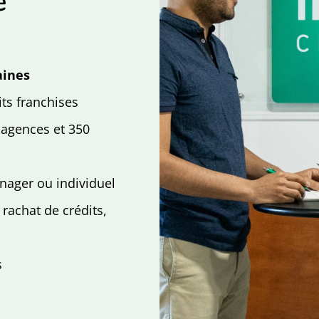
é
aines
its franchises
 agences et 350
nager ou individuel
 rachat de crédits,
s