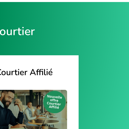
ourtier
ourtier Affilié