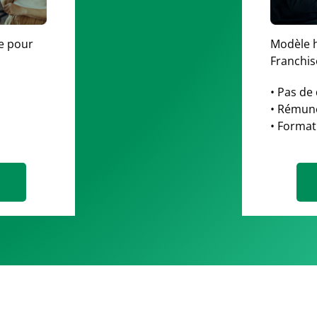
​ pour
Modèle h
Franchis
,
• Pas de 
• Rémuné
• Forma