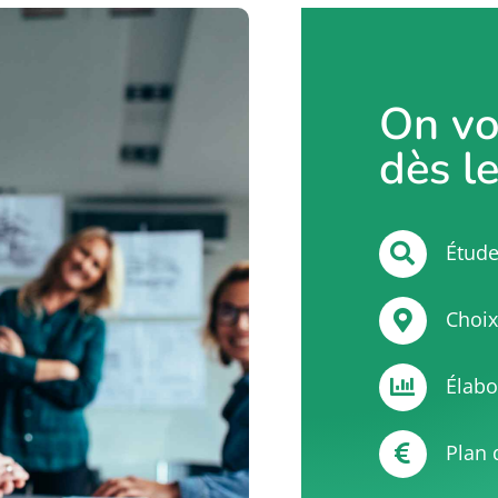
On v
dès l
Étude
Choix
Élabo
Plan 