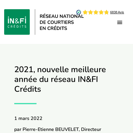
Passer
au
contenu
Toggl
Navig
Être Franchisé
Être Affilié
2021, nouvelle meilleure
année du réseau IN&FI
Qui sommes-nous
Crédits
Offres d’emploi
1 mars 2022
Vie du réseau
par Pierre-Etienne BEUVELET, Directeur