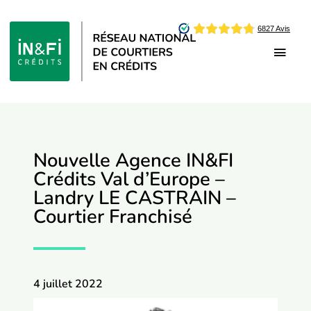
Passer
au
contenu
Toggl
Navig
Être Franchisé
Être Affilié
Nouvelle Agence IN&FI
Crédits Val d’Europe –
Landry LE CASTRAIN –
Qui sommes-nous
Courtier Franchisé
Offres d’emploi
4 juillet 2022
Vie du réseau