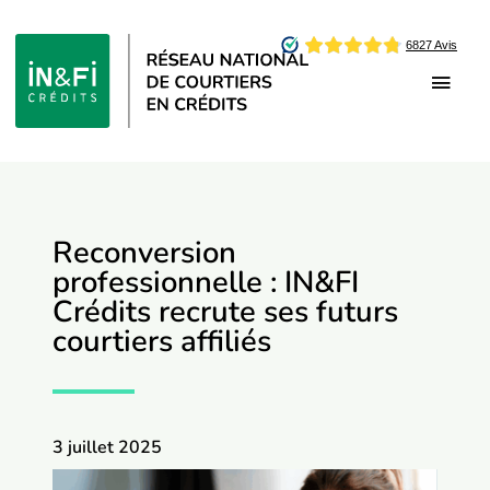
Passer
au
contenu
Toggl
Navig
Être Franchisé
Être Affilié
Reconversion
professionnelle : IN&FI
Crédits recrute ses futurs
Qui sommes-nous
courtiers affiliés
Offres d’emploi
3 juillet 2025
Vie du réseau